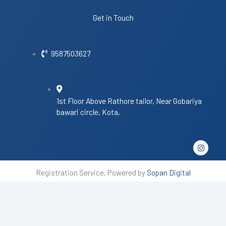
Get in Touch
9587503627
1st Floor Above Rathore tailor, Near Gobariya
bawari circle, Kota,
I
n
s
t
Registration Service, Powered by
Sopan Digital
a
g
r
a
m