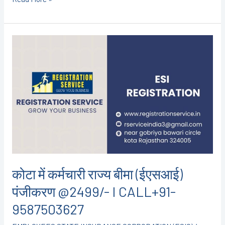
कोटा
में
कर्मचारी
राज्य
बीमा
(ईएसआई)
पंजीकरण
@2499/-
I
CALL+91-
कोटा में कर्मचारी राज्य बीमा (ईएसआई)
9587503627
पंजीकरण @2499/- I CALL+91-
9587503627