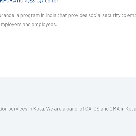
PORATION (ESIC)
/
editor
rance, a program in India that provides social security to empl
 employers and employees.
tion services in Kota. We are a panel of CA, CS and CMA in Kot