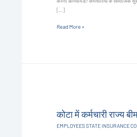
करना अनिवार्य है? कर्मचारियों के सामाजिक सुर
9587503627
[…]
Read More »
कोटा
में
कोटा में कर्मचारी राज
कर्मचारी
राज्य
EMPLOYEES STATE INSURANCE COR
बीमा