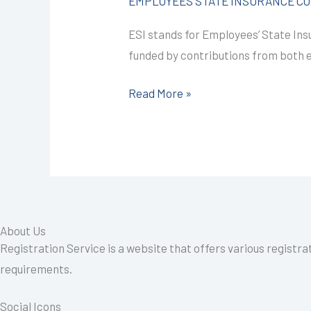
EMPLOYEES STATE INSURANCE COR
Kota
ESI stands for Employees’ State Insu
@999/-
funded by contributions from both
I
CALL+91-
Read More »
9587503627
About Us
Registration Service is a website that offers various registra
requirements.
Social Icons