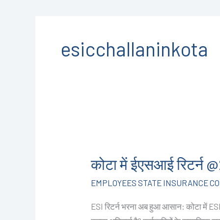
esicchallaninkota
कोटा
में
कोटा में ईएसआई रिटर्
ईएसआई
रिटर्न @2499/-
EMPLOYEES STATE INSURANCE COR
I
ESI रिटर्न भरना अब हुआ आसान: कोटा में ESI प
CALL+91-