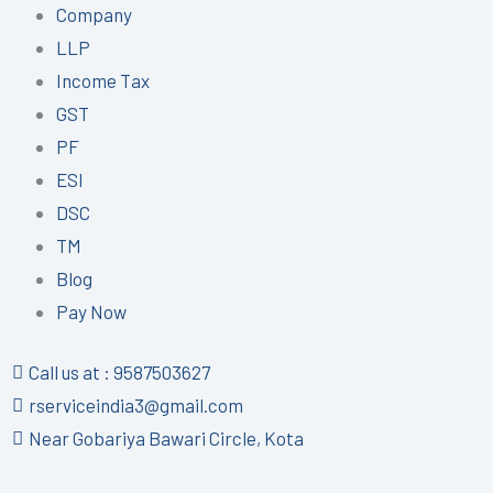
Company
LLP
Income Tax
GST
PF
ESI
DSC
TM
Blog
Pay Now
Call us at : 9587503627
rserviceindia3@gmail.com
Near Gobariya Bawari Circle, Kota